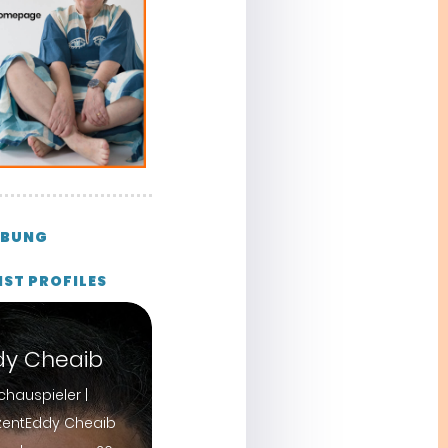
BUNG
IST PROFILES
dy Cheaib
hauspieler |
zentEddy Cheaib