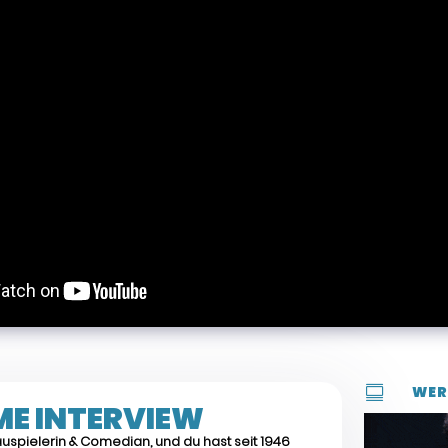

WER
ME INTERVIEW
hauspielerin & Comedian, und du hast seit 1946