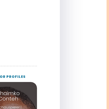
OR PROFILES
Thaimko
Conteh
hauspieler |