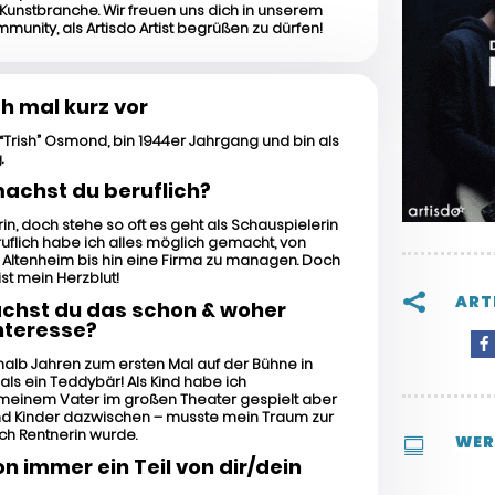
 Kunstbranche. Wir freuen uns dich in unserem
munity, als Artisdo Artist begrüßen zu dürfen!
ch mal kurz vor
a “Trish” Osmond, bin 1944er Jahrgang und bin als
.
chst du beruflich?
rin, doch stehe so oft es geht als Schauspielerin
uflich habe ich alles möglich gemacht, von
 Altenheim bis hin eine Firma zu managen. Doch
st mein Herzblut!

ART
chst du das schon & woher
nteresse?
halb Jahren zum ersten Mal auf der Bühne in
als ein Teddybär! Als Kind habe ich
 meinem Vater im großen Theater gespielt aber
d Kinder dazwischen – musste mein Traum zur
ich Rentnerin wurde.
WER

 immer ein Teil von dir/dein