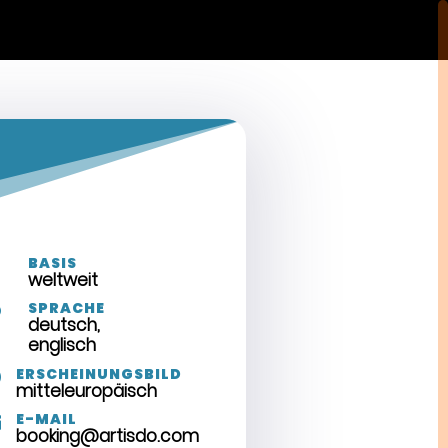
ERTAINER
MUSICIAN
ACTOR
ENTERTAINER
BASIS

weltweit
SPRACHE

deutsch,
englisch
ERSCHEINUNGSBILD

mitteleuropäisch
E-MAIL

booking@artisdo.com