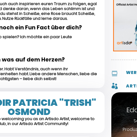
 euch auch inspirieren euren Traum zu folgen, egal
Und denke daran, wenn das Leben schlimm ist und
 du stehst in Scheiße, eine Rose braucht Scheiße,
. Nutze Rückfälle und lerne daraus.
noch ein Fun Fact über dich?
 spielen? Ich möchte ein paar Leute
ch was auf dem Herzen?
er. Habt Verständnis, auch wenn ihr
WER

nheiten habt. Liebe andere Menschen, liebe die
htigsten – liebe dich selbst!

ART
IR PATRICIA "TRISH"
Ed
OSMOND
 welcoming you as an Artisdo Artist, welcome to
Sc
lub, in our Artisdo Artist Community!
Produ