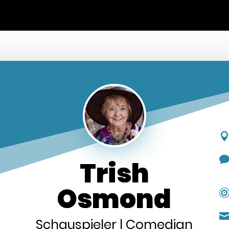
ACTOR
ARTISDO COMMUNITY
DANCER
ENT
Trish
Osmond
Schauspieler | Comedian