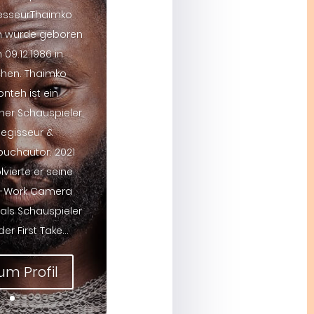
esseurThaimko
h wurde geboren
09.12.1986 in
hen. Thaimko
nteh ist ein
her Schauspieler,
Regisseur &
buchautor. 2021
vierte er seine
r-Work Camera
 als Schauspieler
der First Take...
um Profil