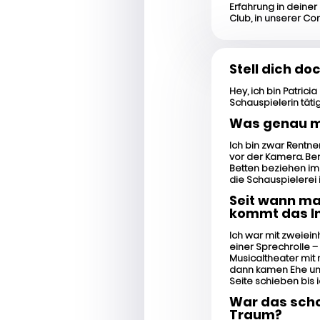
Erfahrung in deiner
Club, in unserer Com
Stell dich do
Hey, ich bin Patrici
Schauspielerin tätig
Was genau ma
Ich bin zwar Rentne
vor der Kamera. Ber
Betten beziehen im
die Schauspielerei i
Seit wann ma
kommt das I
Ich war mit zweiein
einer Sprechrolle – 
Musicaltheater mit
dann kamen Ehe un
Seite schieben bis 
War das schon
Traum?