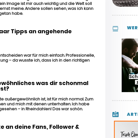
in Image ist mir auch wichtig und die Welt soll
 ernst meine. Andere sollen sehen, was ich kann
getan habe.
WER

paar Tipps an angehende
entscheiden war für mich einfach. Professionelle,
zung – da wusste ich, dass ich in den richtigen
wöhnliches was dir schonmal
ist?
e außergewöhnlich ist, ist für mich normal. Zum
hen und mich mit denen unterhalten. Ich habe
gesehen – in Rheindahlen! Das war schön.

ART
e an deine Fans, Follower &