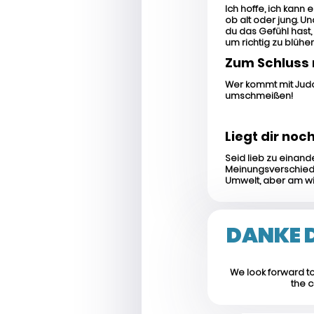
Ich hoffe, ich kann
ob alt oder jung. 
du das Gefühl hast,
um richtig zu blühen
Zum Schluss 
Wer kommt mit Judo
umschmeißen!
Liegt dir no
Seid lieb zu einand
Meinungsverschiede
Umwelt, aber am wic
DANKE D
We look forward to
the c