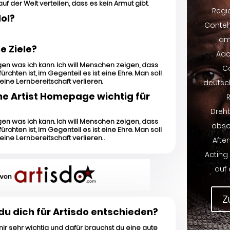
uf der Welt verteilen, dass es kein Armut gibt.
Regi
dol?
Conte
am 
e Ziele?
Aac
igen was ich kann. Ich will Menschen zeigen, dass
Co
ürchten ist, im Gegenteil es ist eine Ehre. Man soll
eine Lernbereitschaft verlieren.
deutsc
ne Artist Homepage wichtig für
Dreh
igen was ich kann. Ich will Menschen zeigen, dass
absol
ürchten ist, im Gegenteil es ist eine Ehre. Man soll
eine Lernbereitschaft verlieren. .
Afte
Acting
auf 
Z
u dich für Artisdo entschieden?
 mir sehr wichtig und dafür brauchst du eine gute