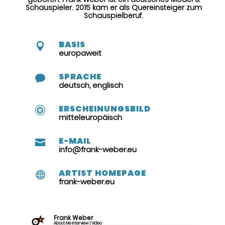
Schauspieler. 2015 kam er als Quereinsteiger zum
Schauspielberuf.
BASIS

europaweit
SPRACHE

deutsch, englisch
ERSCHEINUNGSBILD

mitteleuropäisch
E-MAIL

info@frank-weber.eu
ARTIST HOMEPAGE

frank-weber.eu
Frank Weber
About Me Interview | Video