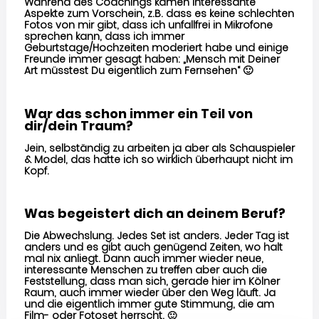
Während des Coachings kamen interessante
Aspekte zum Vorschein, z.B. dass es keine schlechten
Fotos von mir gibt, dass ich unfallfrei in Mikrofone
sprechen kann, dass ich immer
Geburtstage/Hochzeiten moderiert habe und einige
Freunde immer gesagt haben: „Mensch mit Deiner
Art müsstest Du eigentlich zum Fernsehen“
🙂
War das schon immer ein Teil von
dir/dein Traum?
Jein, selbständig zu arbeiten ja aber als Schauspieler
& Model, das hatte ich so wirklich überhaupt nicht im
Kopf.
Was begeistert dich an deinem Beruf?
Die Abwechslung. Jedes Set ist anders. Jeder Tag ist
anders und es gibt auch genügend Zeiten, wo halt
mal nix anliegt. Dann auch immer wieder neue,
interessante Menschen zu treffen aber auch die
Feststellung, dass man sich, gerade hier im Kölner
Raum, auch immer wieder über den Weg läuft. Ja
und die eigentlich immer gute Stimmung, die am
Film- oder Fotoset herrscht.
🙂