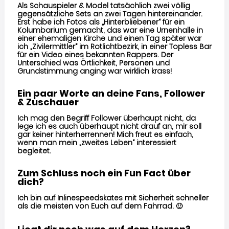
Als Schauspieler & Model tatsächlich zwei völlig
gegensätzliche Sets an zwei Tagen hintereinander.
Erst habe ich Fotos als „Hinterbliebener“ für ein
Kolumbarium gemacht, das war eine Urnenhalle in
einer ehemaligen Kirche und einen Tag später war
ich „Zivilermittler“ im Rotlichtbezirk, in einer Topless Bar
für ein Video eines bekannten Rappers. Der
Unterschied was Örtlichkeit, Personen und
Grundstimmung anging war wirklich krass!
Ein paar Worte an deine Fans, Follower
& Zuschauer
Ich mag den Begriff Follower überhaupt nicht, da
lege ich es auch überhaupt nicht drauf an, mir soll
gar keiner hinterherrennen! Mich freut es einfach,
wenn man mein „zweites Leben“ interessiert
begleitet.
Zum Schluss noch ein Fun Fact über
dich?
Ich bin auf Inlinespeedskates mit Sicherheit schneller
als die meisten von Euch auf dem Fahrrad.
🙂